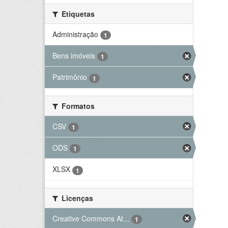
Etiquetas
Administração
1
Bens imóveis
1
Patrimônio
1
Formatos
CSV
1
ODS
1
XLSX
1
Licenças
Creative Commons At...
1