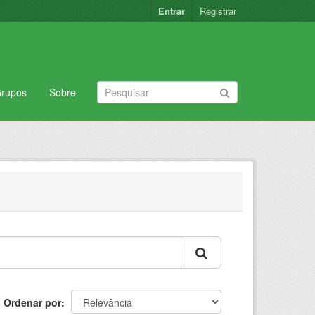
Entrar
Registrar
rupos
Sobre
Ordenar por