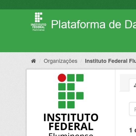
Pular
para
o
conteúdo
Organizações
Instituto Federal F
1 