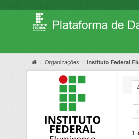
Pular
para
o
conteúdo
Organizações
Instituto Federal F
1 