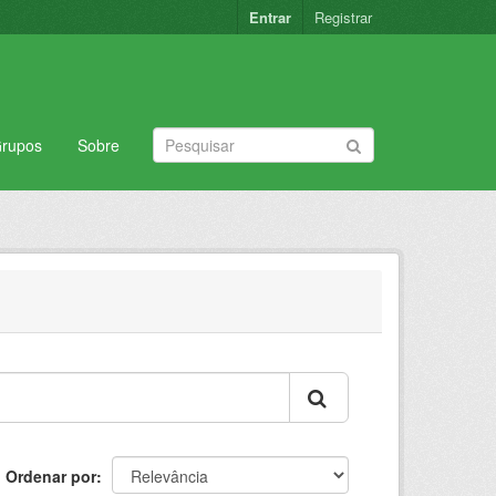
Entrar
Registrar
rupos
Sobre
Ordenar por