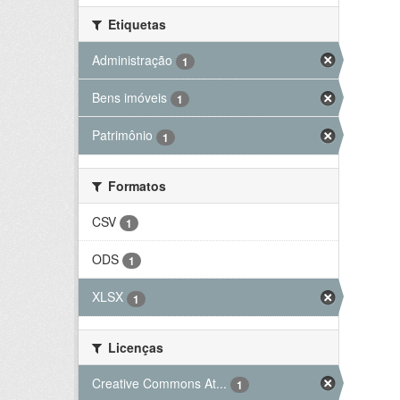
Etiquetas
Administração
1
Bens imóveis
1
Patrimônio
1
Formatos
CSV
1
ODS
1
XLSX
1
Licenças
Creative Commons At...
1