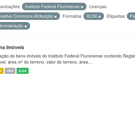
anizações:
Instituto Federal Fluminense
Licenças:
reative Commons Atribuição
Formatos:
XLSX
Etiquetas:
Pa
dministração
ns Imóveis
ação de bens imóveis do Instituto Federal Fluminense contendo Regist
vel, área m² do terreno, valor do terreno, área...
V
ODS
XLSX