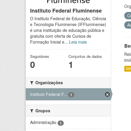
Org
Instituto Federal Fluminense
C
O Instituto Federal de Educação, Ciência
e Tecnologia Fluminense (IFFluminense)
A
é uma instituição de educação pública e
gratuita com oferta de Cursos de
Formação Inicial e...
Leia mais
Be
Rel
Seguidores
Conjuntos de dados
imó
0
1
CS
Organizações
Instituto Federal F...
1
Grupos
Administração
1