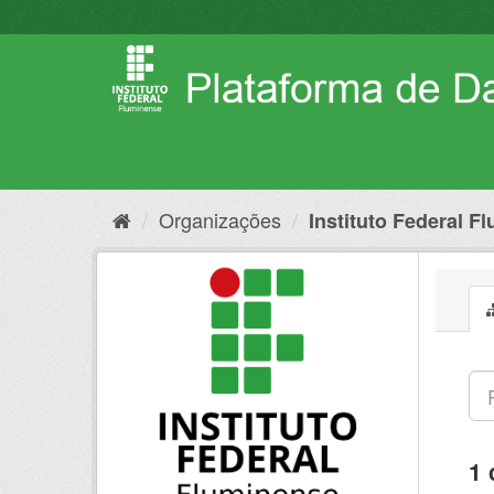
Pular
para
o
conteúdo
Organizações
Instituto Federal F
1 