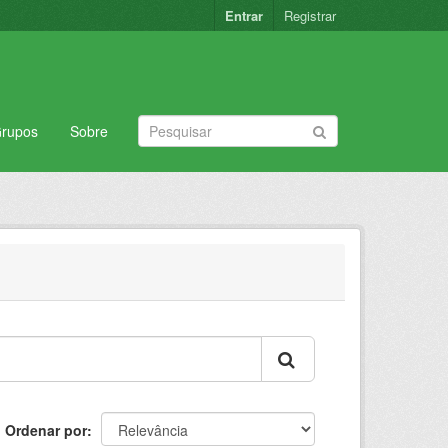
Entrar
Registrar
rupos
Sobre
Ordenar por