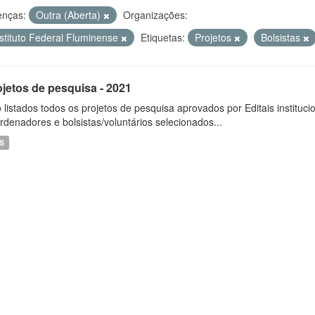
enças:
Outra (Aberta)
Organizações:
nstituto Federal Fluminense
Etiquetas:
Projetos
Bolsistas
ojetos de pesquisa - 2021
 listados todos os projetos de pesquisa aprovados por Editais instituc
rdenadores e bolsistas/voluntários selecionados...
S