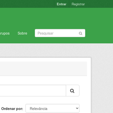
Entrar
Registrar
rupos
Sobre
Ordenar por