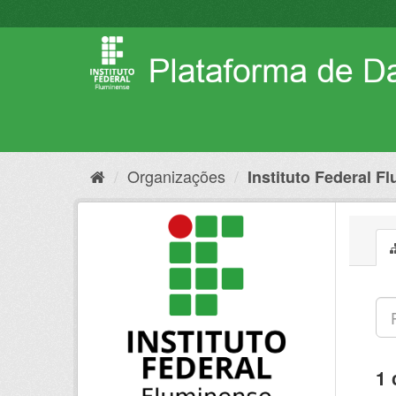
Pular
para
o
conteúdo
Organizações
Instituto Federal F
1 