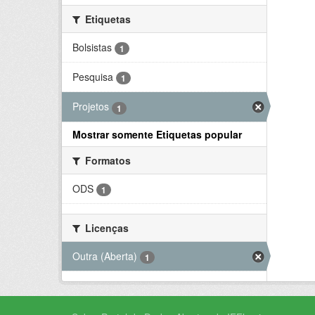
Etiquetas
Bolsistas
1
Pesquisa
1
Projetos
1
Mostrar somente Etiquetas popular
Formatos
ODS
1
Licenças
Outra (Aberta)
1