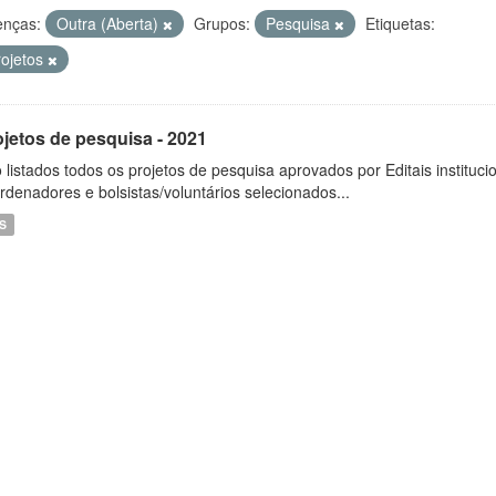
enças:
Outra (Aberta)
Grupos:
Pesquisa
Etiquetas:
rojetos
ojetos de pesquisa - 2021
 listados todos os projetos de pesquisa aprovados por Editais instituc
rdenadores e bolsistas/voluntários selecionados...
S