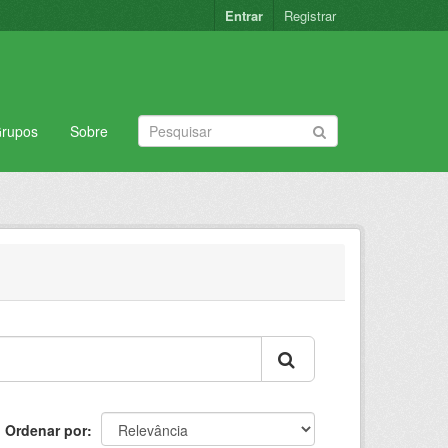
Entrar
Registrar
rupos
Sobre
Ordenar por