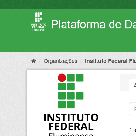
Pular
para
o
conteúdo
Organizações
Instituto Federal F
1 