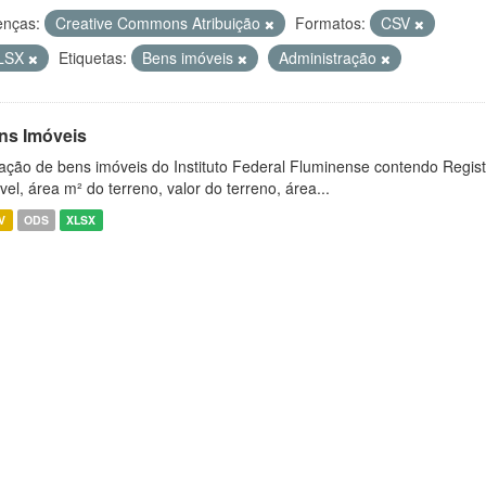
enças:
Creative Commons Atribuição
Formatos:
CSV
LSX
Etiquetas:
Bens imóveis
Administração
ns Imóveis
ação de bens imóveis do Instituto Federal Fluminense contendo Regist
vel, área m² do terreno, valor do terreno, área...
V
ODS
XLSX