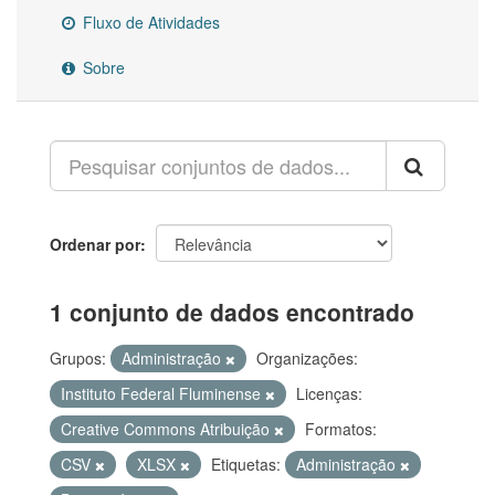
Fluxo de Atividades
Sobre
Ordenar por
1 conjunto de dados encontrado
Grupos:
Administração
Organizações:
Instituto Federal Fluminense
Licenças:
Creative Commons Atribuição
Formatos:
CSV
XLSX
Etiquetas:
Administração