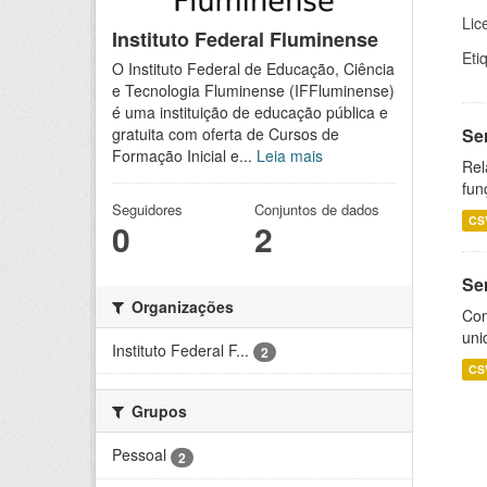
Lic
Instituto Federal Fluminense
Eti
O Instituto Federal de Educação, Ciência
e Tecnologia Fluminense (IFFluminense)
é uma instituição de educação pública e
Se
gratuita com oferta de Cursos de
Formação Inicial e...
Leia mais
Rel
fun
Seguidores
Conjuntos de dados
CS
0
2
Se
Organizações
Com
uni
Instituto Federal F...
2
CS
Grupos
Pessoal
2