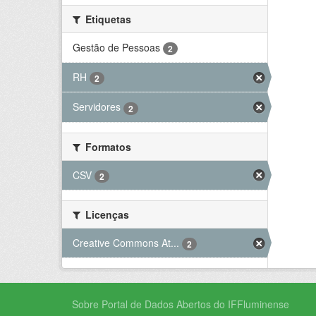
Etiquetas
Gestão de Pessoas
2
RH
2
Servidores
2
Formatos
CSV
2
Licenças
Creative Commons At...
2
Sobre Portal de Dados Abertos do IFFluminense