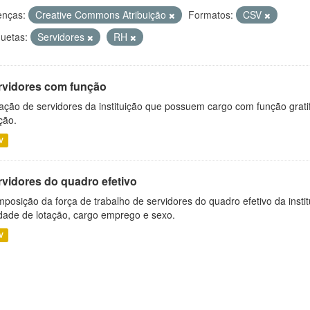
enças:
Creative Commons Atribuição
Formatos:
CSV
quetas:
Servidores
RH
rvidores com função
ação de servidores da instituição que possuem cargo com função grati
ção.
V
rvidores do quadro efetivo
posição da força de trabalho de servidores do quadro efetivo da insti
dade de lotação, cargo emprego e sexo.
V