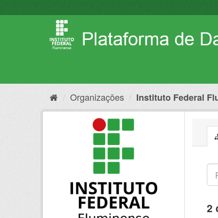
Pular
para
o
conteúdo
Organizações
Instituto Federal F
2 