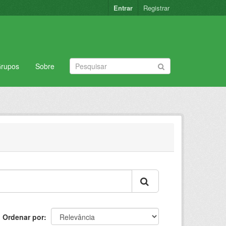
Entrar
Registrar
rupos
Sobre
Ordenar por