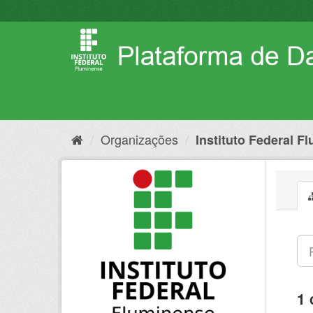
Pular
para
o
conteúdo
Organizações
Instituto Federal F
1 