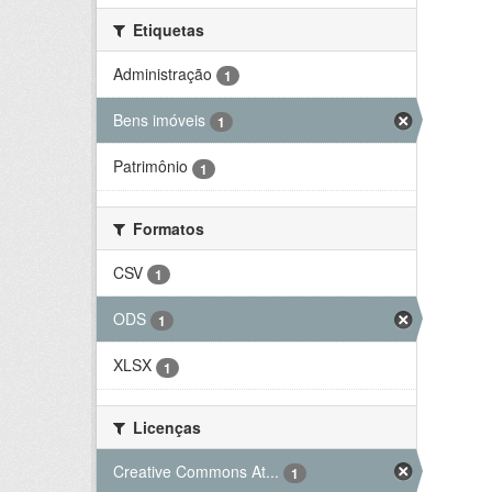
Etiquetas
Administração
1
Bens imóveis
1
Patrimônio
1
Formatos
CSV
1
ODS
1
XLSX
1
Licenças
Creative Commons At...
1