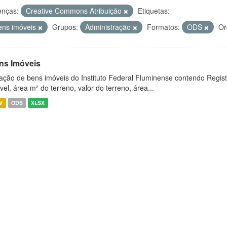
enças:
Creative Commons Atribuição
Etiquetas:
ens imóveis
Grupos:
Administração
Formatos:
ODS
Or
ns Imóveis
ação de bens imóveis do Instituto Federal Fluminense contendo Regist
vel, área m² do terreno, valor do terreno, área...
V
ODS
XLSX