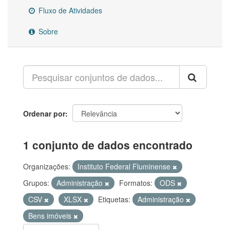
Fluxo de Atividades
Sobre
Ordenar por
1 conjunto de dados encontrado
Organizações:
Instituto Federal Fluminense
Grupos:
Administração
Formatos:
ODS
CSV
XLSX
Etiquetas:
Administração
Bens imóveis