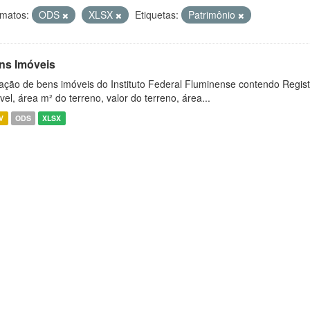
matos:
ODS
XLSX
Etiquetas:
Patrimônio
ns Imóveis
ação de bens imóveis do Instituto Federal Fluminense contendo Regist
vel, área m² do terreno, valor do terreno, área...
V
ODS
XLSX