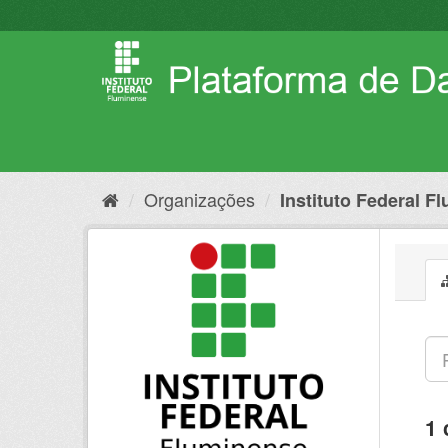
Pular
para
o
conteúdo
Organizações
Instituto Federal F
1 