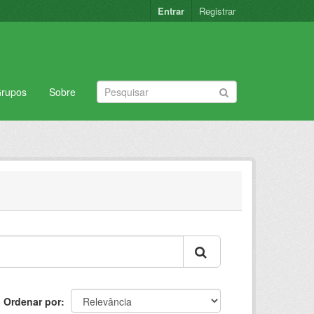
Entrar
Registrar
rupos
Sobre
Ordenar por