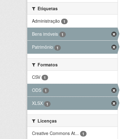
Etiquetas
Administração
1
Bens imóveis
1
Patrimônio
1
Formatos
CSV
1
ODS
1
XLSX
1
Licenças
Creative Commons At...
1