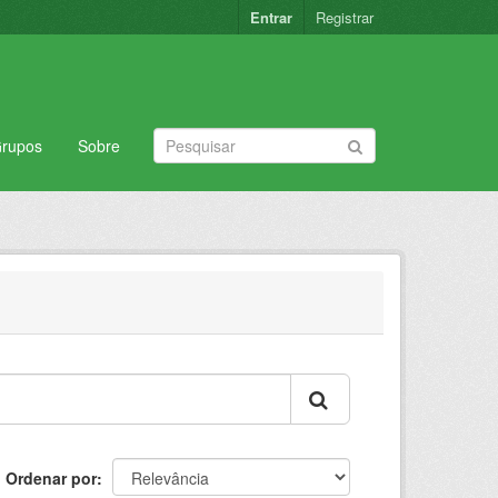
Entrar
Registrar
rupos
Sobre
Ordenar por