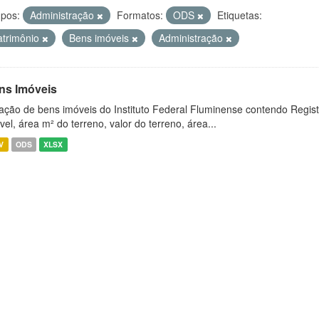
pos:
Administração
Formatos:
ODS
Etiquetas:
atrimônio
Bens imóveis
Administração
ns Imóveis
ação de bens imóveis do Instituto Federal Fluminense contendo Regist
vel, área m² do terreno, valor do terreno, área...
V
ODS
XLSX