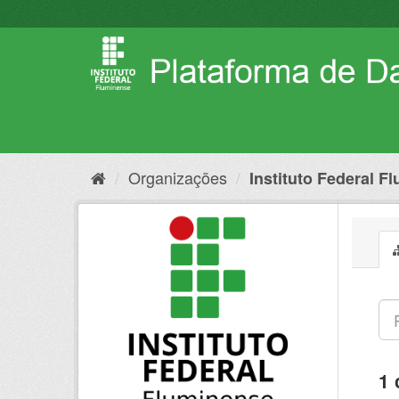
Pular
para
o
conteúdo
Organizações
Instituto Federal F
1 