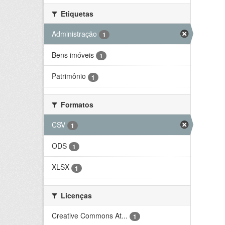
Etiquetas
Administração
1
Bens imóveis
1
Patrimônio
1
Formatos
CSV
1
ODS
1
XLSX
1
Licenças
Creative Commons At...
1