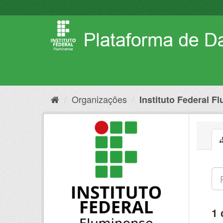
Pular
para
o
conteúdo
Organizações
Instituto Federal F
1 