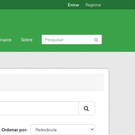
Entrar
Registrar
rupos
Sobre
Ordenar por