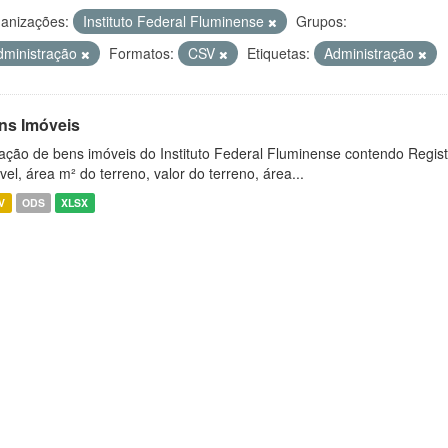
anizações:
Instituto Federal Fluminense
Grupos:
dministração
Formatos:
CSV
Etiquetas:
Administração
ns Imóveis
ação de bens imóveis do Instituto Federal Fluminense contendo Regist
vel, área m² do terreno, valor do terreno, área...
V
ODS
XLSX