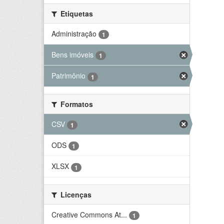
Etiquetas
Administração
1
Bens imóveis
1
Patrimônio
1
Formatos
CSV
1
ODS
1
XLSX
1
Licenças
Creative Commons At...
1