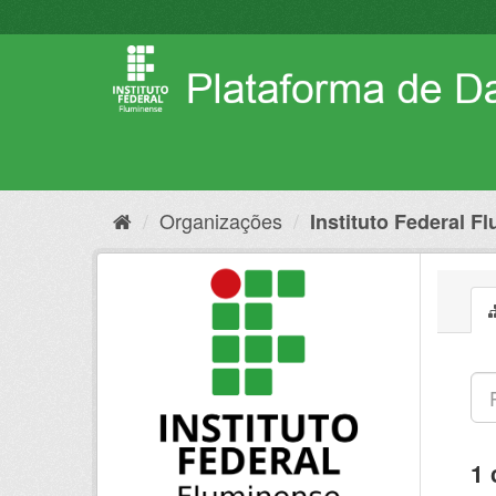
Pular
para
o
conteúdo
Organizações
Instituto Federal F
1 