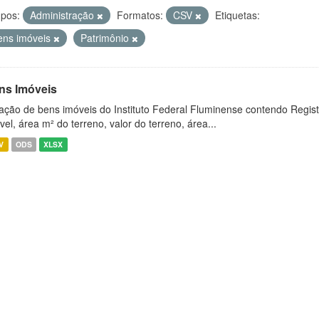
pos:
Administração
Formatos:
CSV
Etiquetas:
ens imóveis
Patrimônio
ns Imóveis
ação de bens imóveis do Instituto Federal Fluminense contendo Regist
vel, área m² do terreno, valor do terreno, área...
V
ODS
XLSX