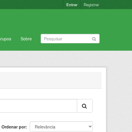
Entrar
Registrar
rupos
Sobre
Ordenar por