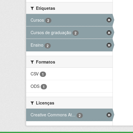
Etiquetas
Cursos
2
Cursos de graduação
2
Ensino
2
Formatos
CSV
1
ODS
1
Licenças
Creative Commons At...
2