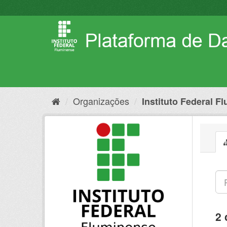
Pular
para
o
conteúdo
Organizações
Instituto Federal F
2 