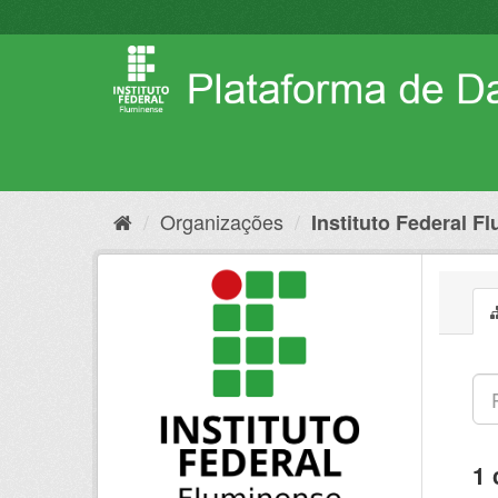
Pular
para
o
conteúdo
Organizações
Instituto Federal F
1 