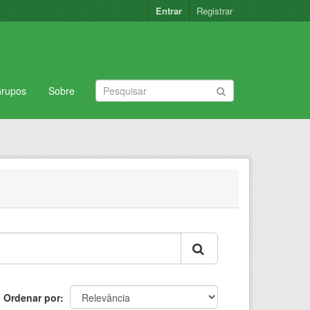
Entrar
Registrar
rupos
Sobre
Ordenar por