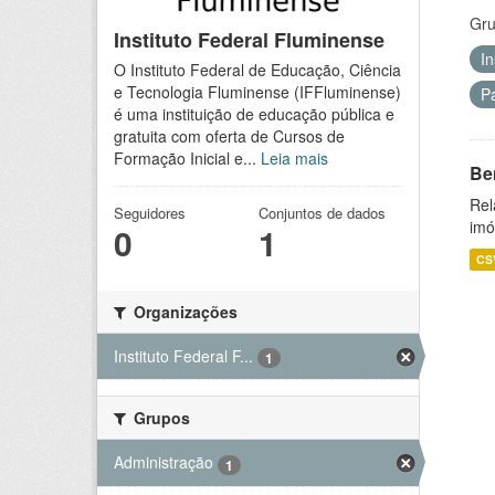
Gru
Instituto Federal Fluminense
I
O Instituto Federal de Educação, Ciência
e Tecnologia Fluminense (IFFluminense)
P
é uma instituição de educação pública e
gratuita com oferta de Cursos de
Formação Inicial e...
Leia mais
Be
Rel
Seguidores
Conjuntos de dados
imó
0
1
CS
Organizações
Instituto Federal F...
1
Grupos
Administração
1