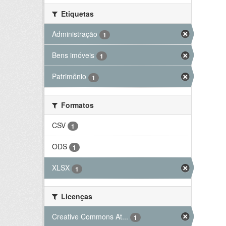
Etiquetas
Administração
1
Bens imóveis
1
Patrimônio
1
Formatos
CSV
1
ODS
1
XLSX
1
Licenças
Creative Commons At...
1