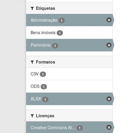
Etiquetas
Administração
1
Bens imóveis
1
Patrimônio
1
Formatos
CSV
1
ODS
1
XLSX
1
Licenças
Creative Commons At...
1