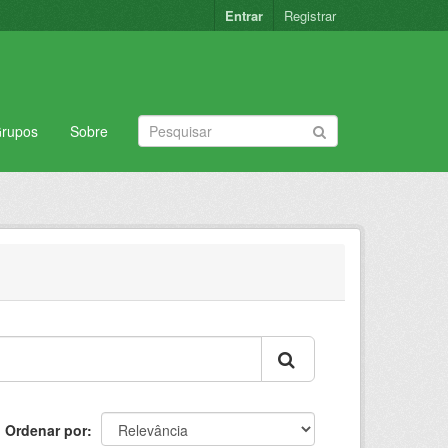
Entrar
Registrar
rupos
Sobre
Ordenar por