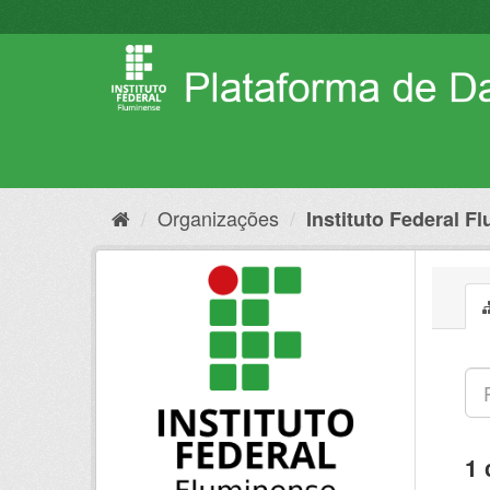
Pular
para
o
conteúdo
Organizações
Instituto Federal F
1 