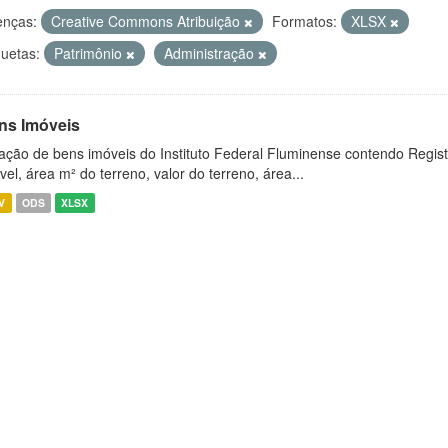
enças:
Creative Commons Atribuição
Formatos:
XLSX
quetas:
Patrimônio
Administração
ns Imóveis
ação de bens imóveis do Instituto Federal Fluminense contendo Regist
vel, área m² do terreno, valor do terreno, área...
V
ODS
XLSX