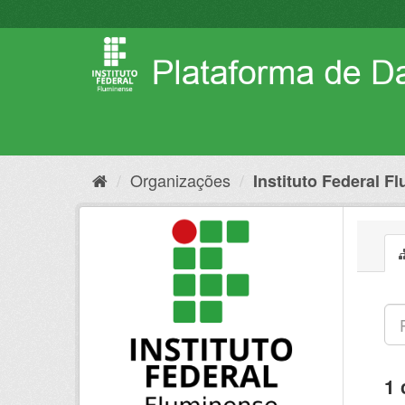
Pular
para
o
conteúdo
Organizações
Instituto Federal F
1 