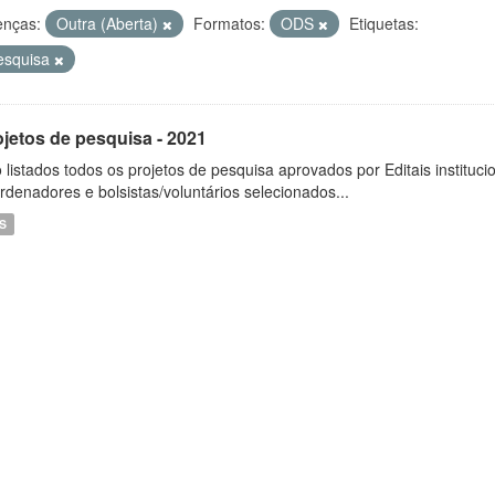
enças:
Outra (Aberta)
Formatos:
ODS
Etiquetas:
esquisa
ojetos de pesquisa - 2021
 listados todos os projetos de pesquisa aprovados por Editais instituc
rdenadores e bolsistas/voluntários selecionados...
S