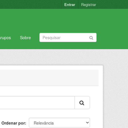
Entrar
Registrar
rupos
Sobre
Ordenar por