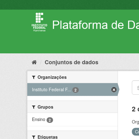
Pular
para
o
conteúdo
Conjuntos de dados
Organizações
Instituto Federal F...
2
Grupos
2 
Ensino
2
Org
C
Etiquetas