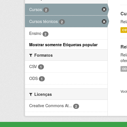
Cursos
2
Cu
Cursos técnicos
Rel
2
CS
Ensino
2
Mostrar somente Etiquetas popular
Re
Rel
Formatos
ofe
CSV
1
OD
ODS
1
Voc
Licenças
Creative Commons At...
2