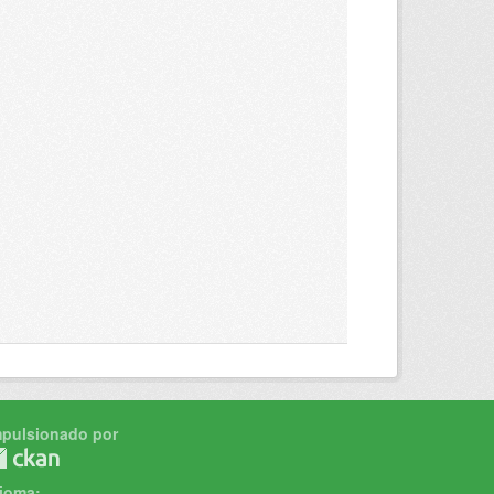
mpulsionado por
dioma