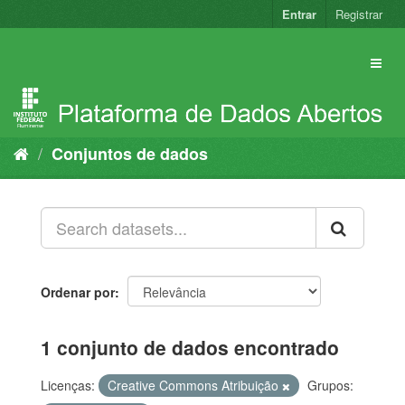
Pular
Entrar
Registrar
para
o
conteúdo
Conjuntos de dados
Ordenar por
1 conjunto de dados encontrado
Licenças:
Creative Commons Atribuição
Grupos: