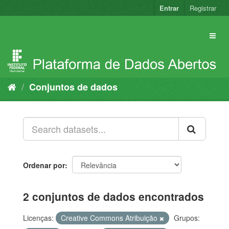
Pular
Entrar
Registrar
para
o
conteúdo
Conjuntos de dados
Ordenar por
2 conjuntos de dados encontrados
Licenças:
Creative Commons Atribuição
Grupos: