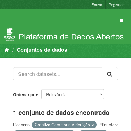
Pular
Entrar
Registrar
para
o
conteúdo
Conjuntos de dados
Ordenar por
1 conjunto de dados encontrado
Licenças:
Creative Commons Atribuição
Etiquetas: