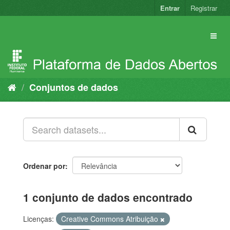
Pular
Entrar
Registrar
para
o
conteúdo
Conjuntos de dados
Ordenar por
1 conjunto de dados encontrado
Licenças:
Creative Commons Atribuição