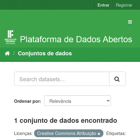
Pular
Entrar
Registrar
para
o
conteúdo
Conjuntos de dados
Ordenar por
1 conjunto de dados encontrado
Licenças:
Creative Commons Atribuição
Etiquetas: