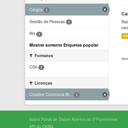
Cargos
1
Ca
Gestão de Pessoas
Rel
1
car
RH
1
CS
Mostrar somente Etiquetas popular
Formatos
Voc
CSV
1
Licenças
Creative Commons At...
1
Sobre Portal de Dados Abertos do IFFluminense
API do CKAN