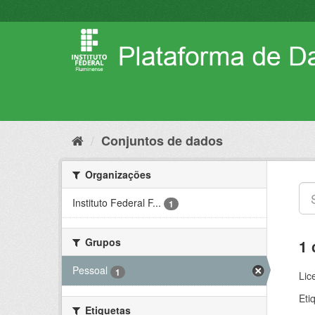
Pular
para
o
conteúdo
Conjuntos de dados
Organizações
Instituto Federal F...
1
Grupos
1 
Pessoal
1
Lic
Eti
Etiquetas