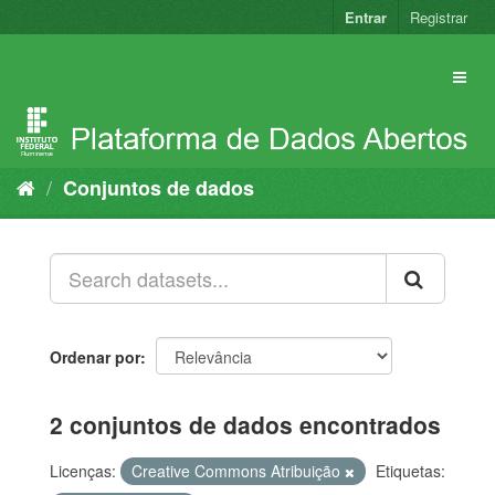
Pular
Entrar
Registrar
para
o
conteúdo
Conjuntos de dados
Ordenar por
2 conjuntos de dados encontrados
Licenças:
Creative Commons Atribuição
Etiquetas: