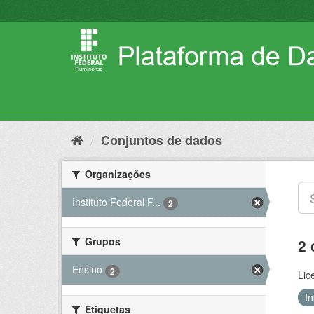
Pular
para
o
conteúdo
Conjuntos de dados
Organizações
Instituto Federal F...
2
Grupos
2 
Ensino
2
Lic
I
Etiquetas