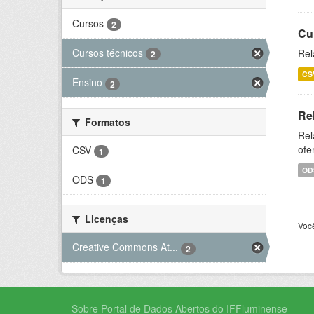
Cursos
2
Cu
Cursos técnicos
Rel
2
CS
Ensino
2
Re
Formatos
Rel
ofe
CSV
1
OD
ODS
1
Licenças
Voc
Creative Commons At...
2
Sobre Portal de Dados Abertos do IFFluminense