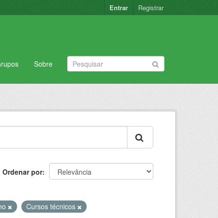
Entrar
Registrar
rupos
Sobre
Ordenar por
ino
Cursos técnicos