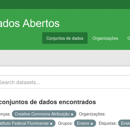
Conjuntos de dados
Organizações
G
conjuntos de dados encontrados
enças:
Creative Commons Atribuição
Organizações:
nstituto Federal Fluminense
Grupos:
Ensino
Etiquetas:
Ens