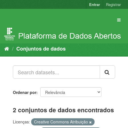
Pular
Entrar
Registrar
para
o
conteúdo
Conjuntos de dados
Ordenar por
2 conjuntos de dados encontrados
Licenças:
Creative Commons Atribuição