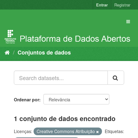
Pular
Entrar
Registrar
para
o
conteúdo
Conjuntos de dados
Ordenar por
1 conjunto de dados encontrado
Licenças:
Creative Commons Atribuição
Etiquetas: