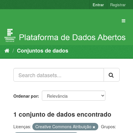
Pular
Entrar
Registrar
para
o
conteúdo
Conjuntos de dados
Ordenar por
1 conjunto de dados encontrado
Licenças:
Creative Commons Atribuição
Grupos: