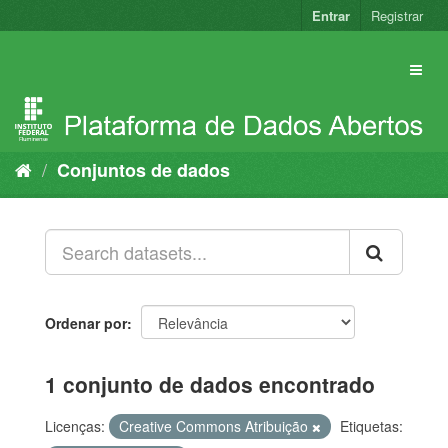
Pular
Entrar
Registrar
para
o
conteúdo
Conjuntos de dados
Ordenar por
1 conjunto de dados encontrado
Licenças:
Creative Commons Atribuição
Etiquetas: