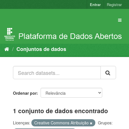
Pular
Entrar
Registrar
para
o
conteúdo
Conjuntos de dados
Ordenar por
1 conjunto de dados encontrado
Licenças:
Creative Commons Atribuição
Grupos: