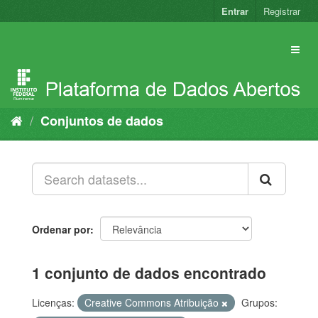
Pular
Entrar
Registrar
para
o
conteúdo
Conjuntos de dados
Ordenar por
1 conjunto de dados encontrado
Licenças:
Creative Commons Atribuição
Grupos: