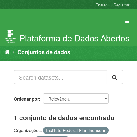
Pular
Entrar
Registrar
para
o
conteúdo
Conjuntos de dados
Ordenar por
1 conjunto de dados encontrado
Organizações:
Instituto Federal Fluminense