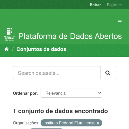
Pular
Entrar
Registrar
para
o
conteúdo
Conjuntos de dados
Ordenar por
1 conjunto de dados encontrado
Organizações:
Instituto Federal Fluminense