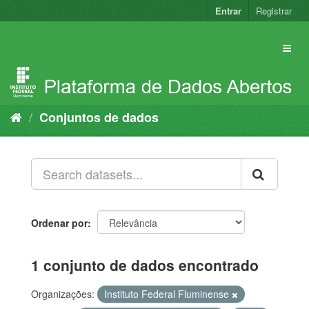
Pular
Entrar
Registrar
para
o
conteúdo
Conjuntos de dados
Ordenar por
1 conjunto de dados encontrado
Organizações:
Instituto Federal Fluminense