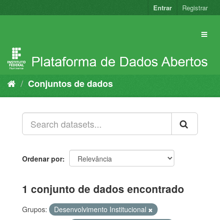
Pular
Entrar
Registrar
para
o
conteúdo
Conjuntos de dados
Ordenar por
1 conjunto de dados encontrado
Grupos:
Desenvolvimento Institucional