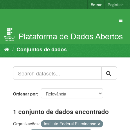
Pular
Entrar
Registrar
para
o
conteúdo
Conjuntos de dados
Ordenar por
1 conjunto de dados encontrado
Organizações:
Instituto Federal Fluminense