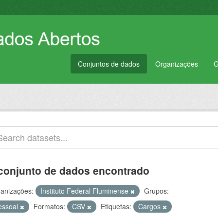
Conjuntos de dados
Organizações
G
conjunto de dados encontrado
anizações:
Instituto Federal Fluminense
Grupos:
essoal
Formatos:
CSV
Etiquetas:
Cargos