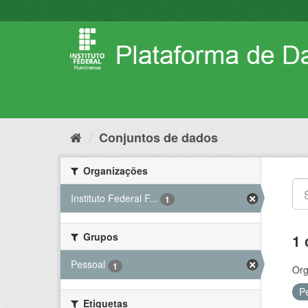
Pular
para
o
conteúdo
Conjuntos de dados
Organizações
Instituto Federal F...
1
Grupos
1 
Pessoal
1
Org
P
Etiquetas