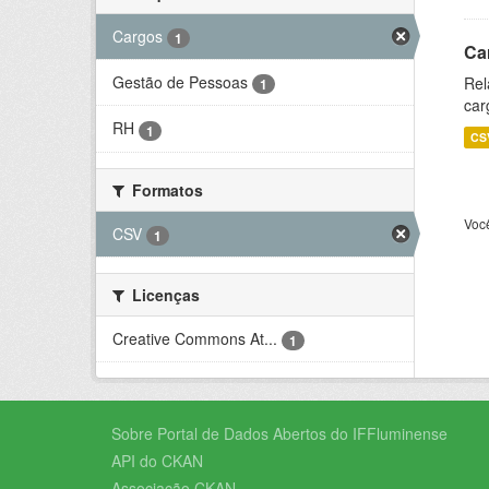
Cargos
1
Ca
Gestão de Pessoas
Rel
1
car
RH
1
CS
Formatos
Voc
CSV
1
Licenças
Creative Commons At...
1
Sobre Portal de Dados Abertos do IFFluminense
API do CKAN
Associação CKAN