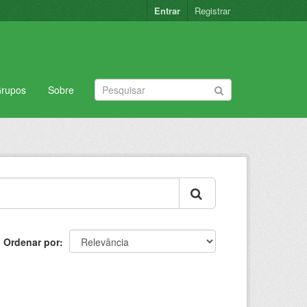
Entrar
Registrar
rupos
Sobre
Ordenar por