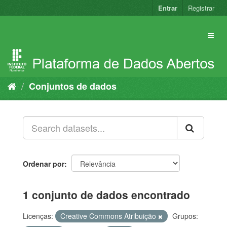
Pular
Entrar
Registrar
para
o
conteúdo
Conjuntos de dados
Ordenar por
1 conjunto de dados encontrado
Licenças:
Creative Commons Atribuição
Grupos: