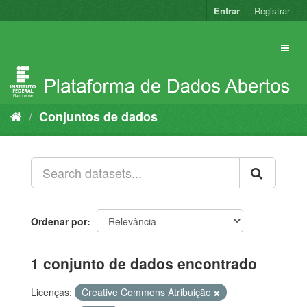
Pular
Entrar
Registrar
para
o
conteúdo
Conjuntos de dados
Ordenar por
1 conjunto de dados encontrado
Licenças:
Creative Commons Atribuição