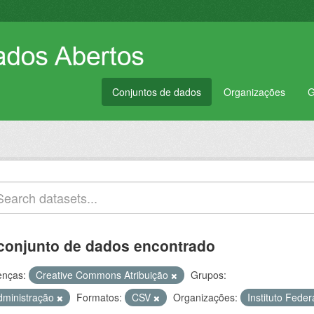
Conjuntos de dados
Organizações
G
conjunto de dados encontrado
enças:
Creative Commons Atribuição
Grupos:
dministração
Formatos:
CSV
Organizações:
Instituto Fede