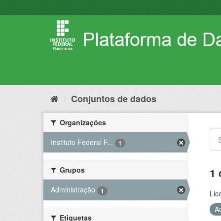
Pular
para
o
conteúdo
Conjuntos de dados
Organizações
Instituto Federal F...
1
Grupos
1 
Administração
1
Lic
A
Etiquetas