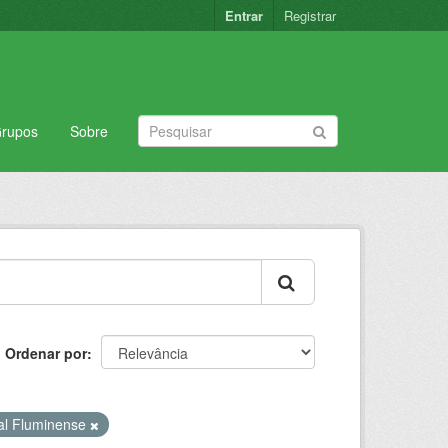
Entrar
Registrar
rupos
Sobre
Ordenar por
ral Fluminense