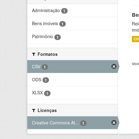
Administração
1
Be
Bens imóveis
Rel
1
imó
Patrimônio
1
CS
Formatos
Voc
CSV
1
ODS
1
XLSX
1
Licenças
Creative Commons At...
1