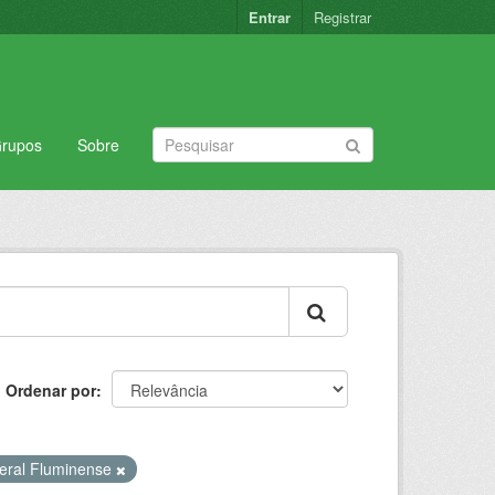
Entrar
Registrar
rupos
Sobre
Ordenar por
deral Fluminense