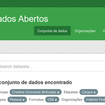
Conjuntos de dados
Organizações
G
conjunto de dados encontrado
enças:
Creative Commons Atribuição
Etiquetas:
Cargos
pos:
Pessoal
Formatos:
CSV
Organizações:
Instituto Fe