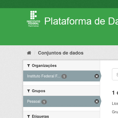
Pular
para
o
conteúdo
Conjuntos de dados
Organizações
Instituto Federal F...
1
Grupos
1 
Pessoal
1
Lic
Gru
Etiquetas