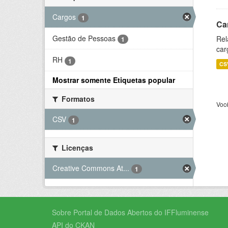
Cargos
1
Ca
Gestão de Pessoas
Rel
1
car
RH
1
CS
Mostrar somente Etiquetas popular
Formatos
Voc
CSV
1
Licenças
Creative Commons At...
1
Sobre Portal de Dados Abertos do IFFluminense
API do CKAN