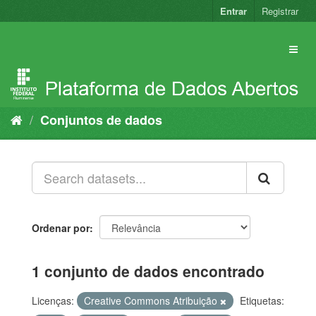
Pular
Entrar
Registrar
para
o
conteúdo
Conjuntos de dados
Ordenar por
1 conjunto de dados encontrado
Licenças:
Creative Commons Atribuição
Etiquetas: