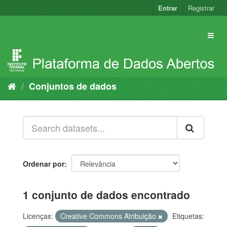
Pular
Entrar
Registrar
para
o
conteúdo
Conjuntos de dados
Ordenar por
1 conjunto de dados encontrado
Licenças:
Creative Commons Atribuição
Etiquetas: