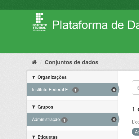
Pular
para
o
conteúdo
Conjuntos de dados
Organizações
Instituto Federal F...
1
Grupos
1 
Administração
1
Lic
A
Etiquetas