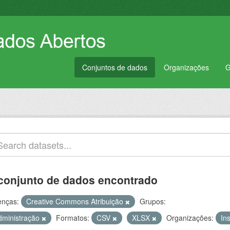
Conjuntos de dados
Organizações
G
conjunto de dados encontrado
enças:
Creative Commons Atribuição
Grupos:
dministração
Formatos:
CSV
XLSX
Organizações:
In