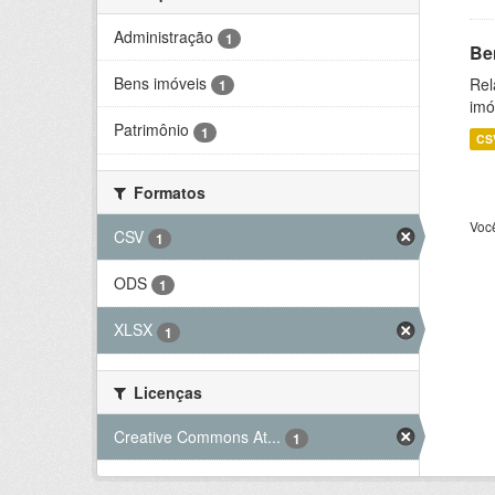
Administração
1
Be
Bens imóveis
Rel
1
imó
Patrimônio
1
CS
Formatos
Voc
CSV
1
ODS
1
XLSX
1
Licenças
Creative Commons At...
1