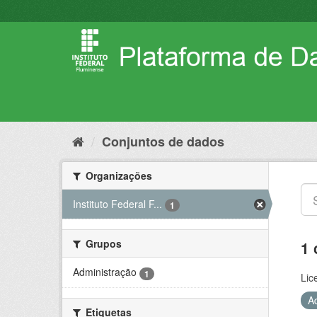
Pular
para
o
conteúdo
Conjuntos de dados
Organizações
Instituto Federal F...
1
Grupos
1 
Administração
1
Lic
A
Etiquetas