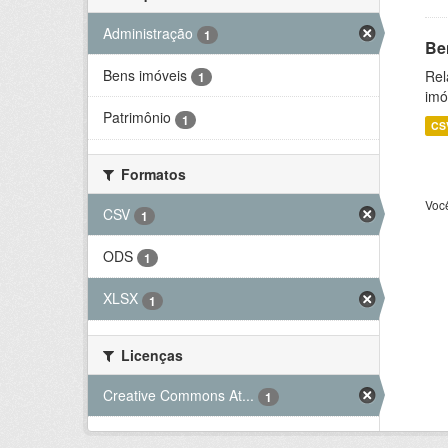
Administração
1
Be
Bens imóveis
Rel
1
imó
Patrimônio
1
CS
Formatos
Voc
CSV
1
ODS
1
XLSX
1
Licenças
Creative Commons At...
1