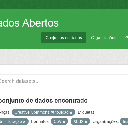
Conjuntos de dados
Organizações
G
conjunto de dados encontrado
enças:
Creative Commons Atribuição
Etiquetas:
dministração
Formatos:
CSV
XLSX
Organizações:
In