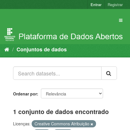
Pular
Entrar
Registrar
para
o
conteúdo
Conjuntos de dados
Ordenar por
1 conjunto de dados encontrado
Licenças:
Creative Commons Atribuição