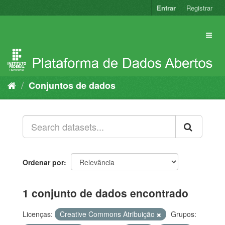
Pular
Entrar
Registrar
para
o
conteúdo
Conjuntos de dados
Ordenar por
1 conjunto de dados encontrado
Licenças:
Creative Commons Atribuição
Grupos: